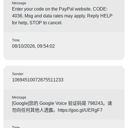
Message
Enter your code on the PayPal website. CODE:
4036. Msg and data rates may apply. Reply HELP
for help, STOP to cancel.
Time
08/10/2026, 09:54:02
Sender
10694510072875511233
Message
[Google]您的 Google Voice 验证码是 798243。请
勿向任何其他人透露。https://goo.gl/UERgF7
Time