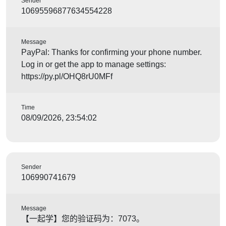
Sender
10695596877634554228
Message
PayPal: Thanks for confirming your phone number.
Log in or get the app to manage settings:
https://py.pl/OHQ8rU0MFf
Time
08/09/2026, 23:54:02
Sender
106990741679
Message
【一起学】您的验证码为：7073。