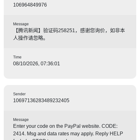
106964849976
Message
【腾讯新闻】验证码258251，感谢您询价，如非本
人操作请忽略。
Time
08/10/2026, 07:36:01
Sender
10697136283489232405
Message
Enter your code on the PayPal website. CODE:
2414. Msg and data rates may apply. Reply HELP