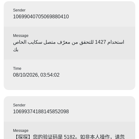
Sender
10699040705069880410
Message
استخدام 1427 للتحقق من معرّف متصل سكايب الخاص
بك
Time
08/10/2026, 03:54:02
Sender
10699374188145852098
Message
【探探】您的验证码是 5182。如非本人操作，请忽