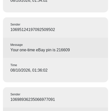
08/10/2026, 01:54:02
Sender
10695124197092509502
Message
Your one-time eBay pin is 216609
Time
08/10/2026, 01:36:02
Sender
10698936235066977091