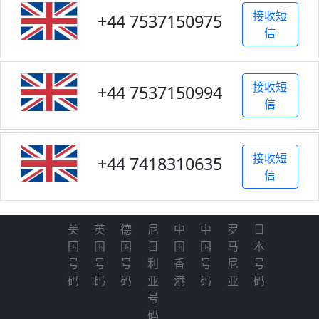
接收短
+44 7537150975
信
接收短
+44 7537150994
信
接收短
+44 7418310635
信
美
英
德
尼
中
中
罗
日
国
国
国
日
国
国
马
本
号
号
号
利
香
号
尼
号
码
码
码
亚
港
码
亚
码
号
码