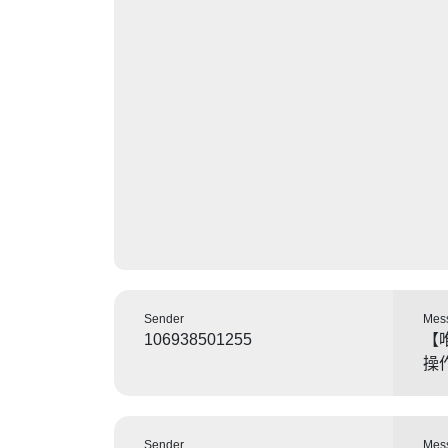
Sender
Mes
106938501255
【
操
Sender
Mes