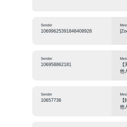
Sender
Mes
10699625391848408928
[Zo
Sender
Mes
106958862181
【
他
Sender
Mes
10657736
【
他