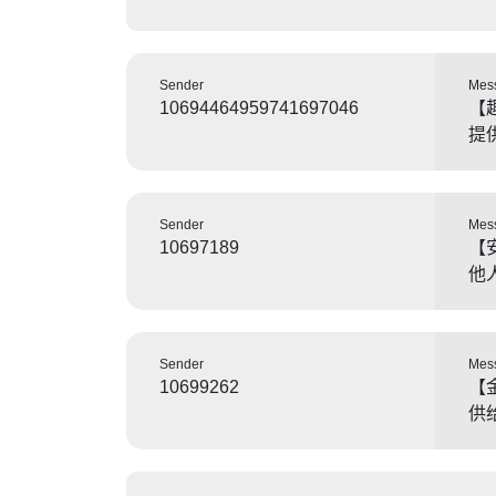
Sender
Mes
10694464959741697046
【
提
Sender
Mes
10697189
【
他
Sender
Mes
10699262
【
供