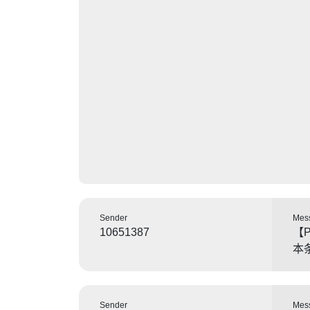
Sender
Mes
10651387
【
本
Sender
Mes