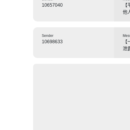
10657040
【
他
Sender
Mes
10698633
【
泄