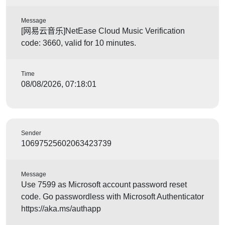
Message
[网易云音乐]NetEase Cloud Music Verification
code: 3660, valid for 10 minutes.
Time
08/08/2026, 07:18:01
Sender
10697525602063423739
Message
Use 7599 as Microsoft account password reset
code. Go passwordless with Microsoft Authenticator
https://aka.ms/authapp