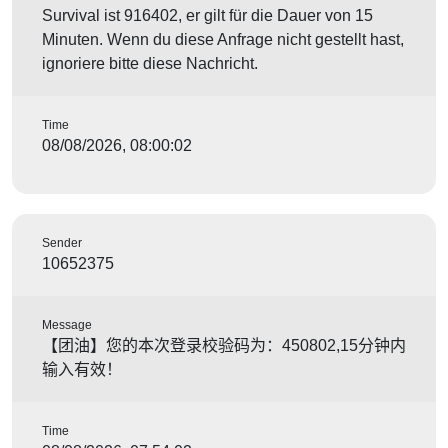
Survival ist 916402, er gilt für die Dauer von 15
Minuten. Wenn du diese Anfrage nicht gestellt hast,
ignoriere bitte diese Nachricht.
Time
08/08/2026, 08:00:02
Sender
10652375
Message
【团油】您的本次登录校验码为：450802,15分钟内
输入有效！
Time