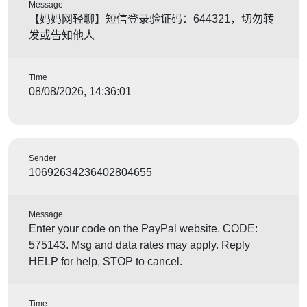
Message
【妈妈网轻聊】短信登录验证码：644321，切勿转
发或告知他人
Time
08/08/2026, 14:36:01
Sender
10692634236402804655
Message
Enter your code on the PayPal website. CODE:
575143. Msg and data rates may apply. Reply
HELP for help, STOP to cancel.
Time