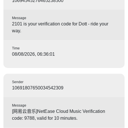
10694545276465238500
Message
2101 is your verification code for Dott - ride your
way.
Time
08/08/2026, 06:36:01
Sender
10691807650034542309
Message
[网易云音乐]NetEase Cloud Music Verification
code: 9788, valid for 10 minutes.