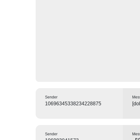
Sender
Mes
10696345338234228875
[do
Sender
Mes