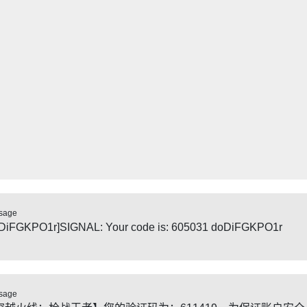
sage
DiFGKPO1r]SIGNAL: Your code is: 605031 doDiFGKPO1r
sage