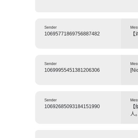
Sender
Mes
10695771869756887482
【
Sender
Mes
10699955451381206306
[Ni
Sender
Mes
10692685093184151990
【
人