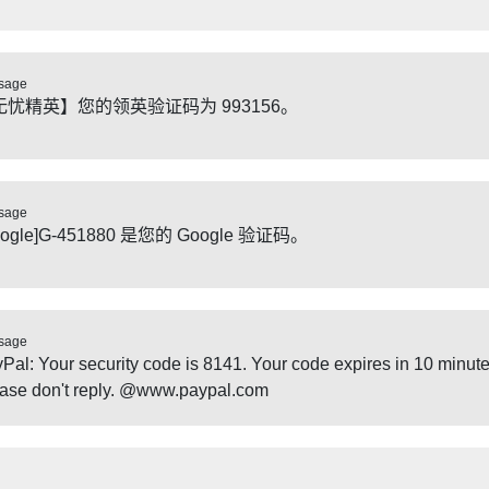
sage
无忧精英】您的领英验证码为 993156。
sage
oogle]G-451880 是您的 Google 验证码。
sage
Pal: Your security code is 8141. Your code expires in 10 minute
ase don't reply. @www.paypal.com