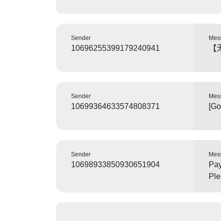
Sender
Mes
10696255399179240941
【
Sender
Mes
10699364633574808371
[G
Sender
Mes
10698933850930651904
Pay
Ple