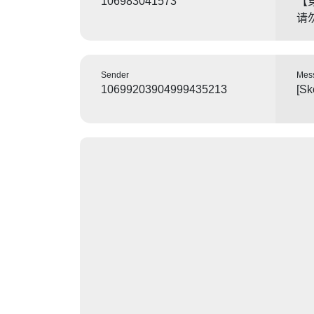
106983041573
【
请
Sender
Mes
10699203904999435213
[Sk