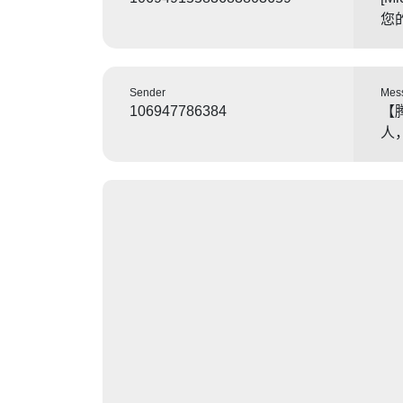
您
Sender
Mes
106947786384
【
人