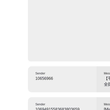
Sender
Mes
10656966
【
全
Sender
Mes
10694915583683803659
[M