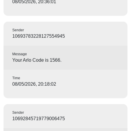
08/05/2026, 20:36:01
Sender
10693783228127554945
Message
Your Arlo Code is 1566.
Time
08/05/2026, 20:18:02
Sender
10692845719779006475