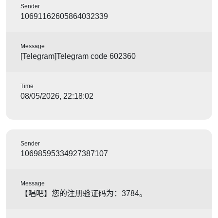
Sender
10691162605864032339
Message
[Telegram]Telegram code 602360
Time
08/05/2026, 22:18:02
Sender
10698595334927387107
Message
【唱吧】您的注册验证码为：3784。