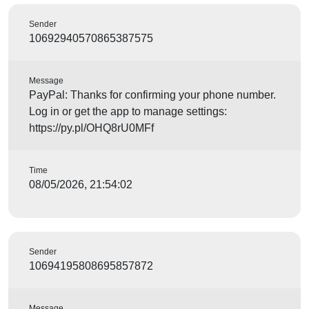
Sender
10692940570865387575
Message
PayPal: Thanks for confirming your phone number.
Log in or get the app to manage settings:
https://py.pl/OHQ8rU0MFf
Time
08/05/2026, 21:54:02
Sender
10694195808695857872
Message