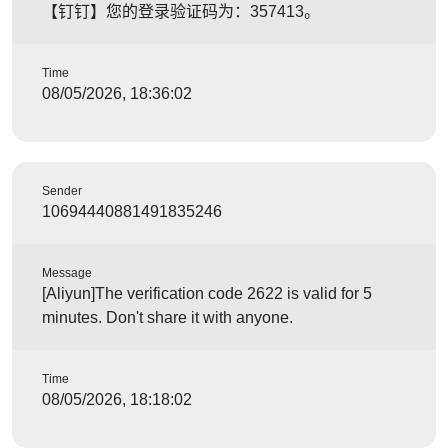
【钉钉】您的登录验证码为：357413。
Time
08/05/2026, 18:36:02
Sender
10694440881491835246
Message
[Aliyun]The verification code 2622 is valid for 5
minutes. Don't share it with anyone.
Time
08/05/2026, 18:18:02