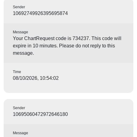
Sender
10692749926395695874
Message
Your ChartRequest code is 734237. This code will
expire in 10 minutes. Please do not reply to this
message.
Time
08/10/2026, 10:54:02
Sender
10695060472972646180
Message