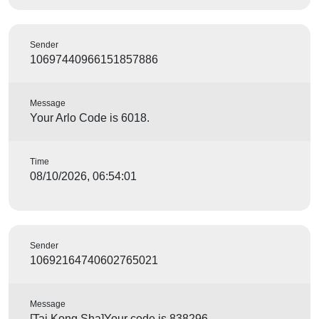
Sender
10697440966151857886
Message
Your Arlo Code is 6018.
Time
08/10/2026, 06:54:01
Sender
10692164740602765021
Message
[Tai Kong Sha]Your code is 838296.