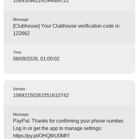
10693096224294689722
Message
[Clubhouse] Your Clubhouse verification code is:
122662
Time
08/09/2026, 01:00:02
Sender
10692150263351610742
Message
PayPal: Thanks for confirming your phone number.
Log in or get the app to manage settings:
https://py.pl/OHQ8rU0MFf