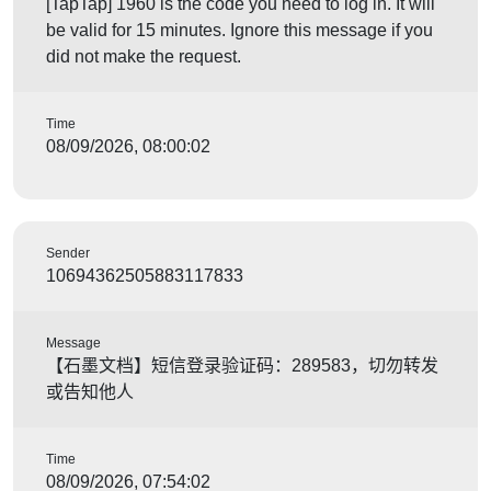
[TapTap] 1960 is the code you need to log in. It will
be valid for 15 minutes. Ignore this message if you
did not make the request.
Time
08/09/2026, 08:00:02
Sender
10694362505883117833
Message
【石墨文档】短信登录验证码：289583，切勿转发
或告知他人
Time
08/09/2026, 07:54:02