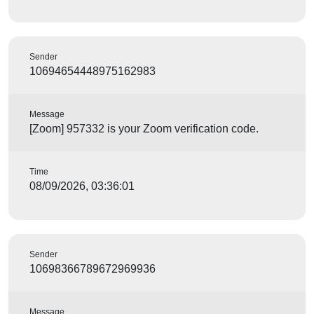
Sender
10694654448975162983
Message
[Zoom] 957332 is your Zoom verification code.
Time
08/09/2026, 03:36:01
Sender
10698366789672969936
Message