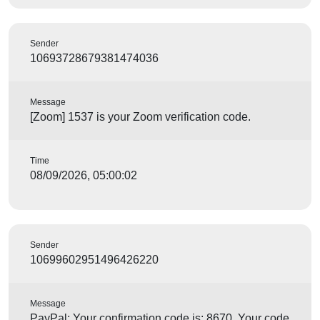
Sender
10693728679381474036
Message
[Zoom] 1537 is your Zoom verification code.
Time
08/09/2026, 05:00:02
Sender
10699602951496426220
Message
PayPal: Your confirmation code is: 8670. Your code