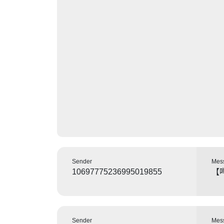
Sender
Mes
10697775236995019855
【
Sender
Mes