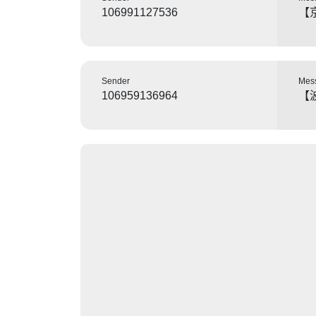
106991127536
【
Sender
Mes
106959136964
【