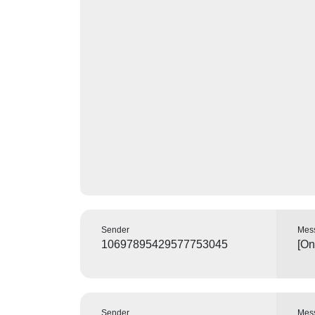
Sender
Mes
10697895429577753045
[On
Sender
Mes