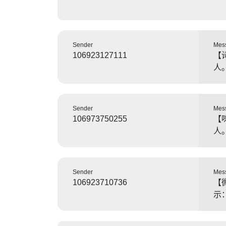
Sender
Mes
106923127111
【
人
Sender
Mes
106973750255
【
人
Sender
Mes
106923710736
【
示