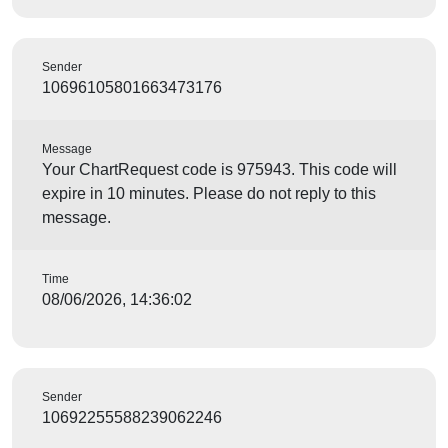
Sender
10696105801663473176
Message
Your ChartRequest code is 975943. This code will
expire in 10 minutes. Please do not reply to this
message.
Time
08/06/2026, 14:36:02
Sender
10692255588239062246