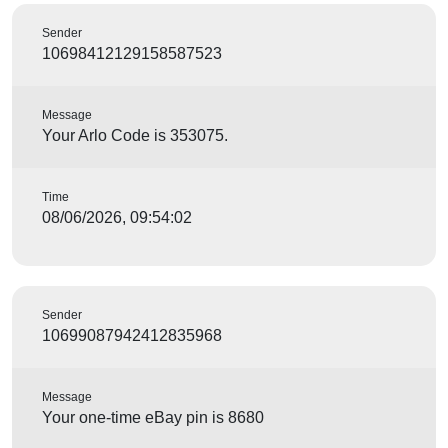
Sender
10698412129158587523
Message
Your Arlo Code is 353075.
Time
08/06/2026, 09:54:02
Sender
10699087942412835968
Message
Your one-time eBay pin is 8680