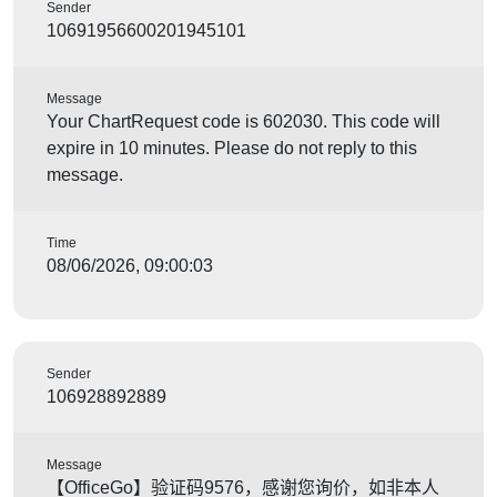
Sender
10691956600201945101
Message
Your ChartRequest code is 602030. This code will
expire in 10 minutes. Please do not reply to this
message.
Time
08/06/2026, 09:00:03
Sender
106928892889
Message
【OfficeGo】验证码9576，感谢您询价，如非本人