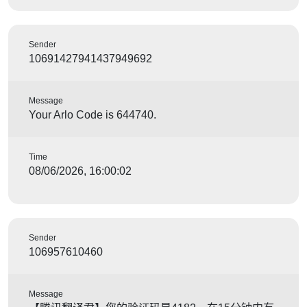
Sender
10691427941437949692
Message
Your Arlo Code is 644740.
Time
08/06/2026, 16:00:02
Sender
106957610460
Message