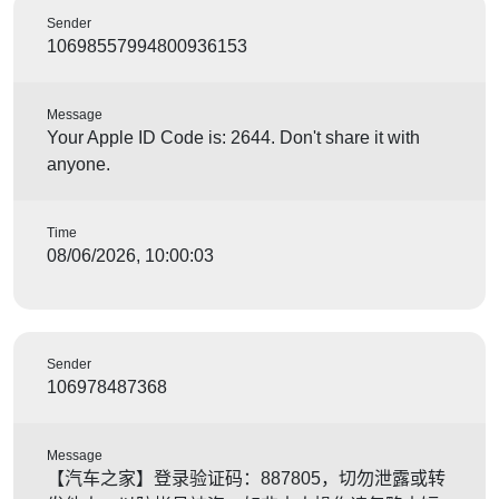
Sender
10698557994800936153
Message
Your Apple ID Code is: 2644. Don't share it with
anyone.
Time
08/06/2026, 10:00:03
Sender
106978487368
Message
【汽车之家】登录验证码：887805，切勿泄露或转